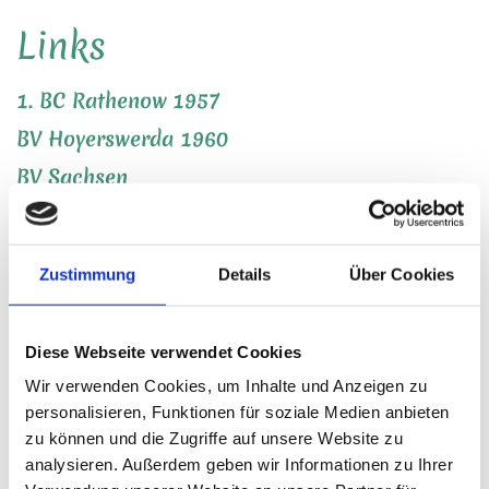
Links
1. BC Rathenow
19
57
BV
Hoyerswerda 1960
BV
Sachsen
BV
Tröbitz
BW Vetschau
Zustimmung
Details
Über Cookies
ESV Lok Falkenberg e.V. Abteilung Badminton
FSV Viktoria Brandenburg
Diese Webseite verwendet Cookies
Germania 99 Welzow
Wir verwenden Cookies, um Inhalte und Anzeigen zu
Güstrower SC 09 e.V. Abteilung Badminton
personalisieren, Funktionen für soziale Medien anbieten
zu können und die Zugriffe auf unsere Website zu
Kolkwitzer
SV 1896
analysieren. Außerdem geben wir Informationen zu Ihrer
Spremberger Sportverein 1862